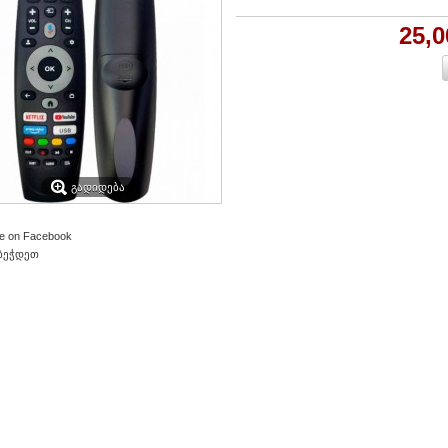
25,
ᲒᲐᲓᲘᲓᲔᲑᲐ
e on Facebook
ბეჭდეთ