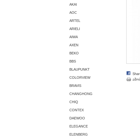
AKAI
AОС
ARTEL
ARIELI
AIWA
AXEN
BEKO
BBS
BLAUPUNKT
Shar
COLORVIEW
ამო
BRAVIS
CHANGHONG
CHIQ
CONTEX
DAEWOO
ELEGANCE
ELENBERG