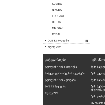
KUMTEL
NIKURA
FORSAGE
DISTAR
MM STAR
REGAL
DVB T2 პულტები
რელე 24V
ᲙᲐᲢᲔᲒᲝᲠᲘᲔᲑᲘ
ᲩᲔᲛᲘ ᲞᲠ
ტელევიზორის ნათურები
ჩემი შეკვე
სატელიტური ანტენის პულტები
ჩემი კედიტ
ტელევიზორის პულტები
ჩემი მისა
DVB T2 პულტები
ჩემი პერს
ინფორმაც
რელე 24V
ჩემი ვაუჩე
My favorite 