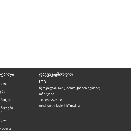
ᲝᲤᲐᲘᲚᲘ
ᲓᲐᲒᲕᲘᲙᲐᲕᲨᲘᲠᲓᲘᲗ
LTD
თები
წერეთლის 142 (სამთო ქიმიის შენობა)

ები
თბილისი
მართები
Tel: 032 2340709
email
sekhniashvili.i@mail.ru
ონალური
ია
რები
products