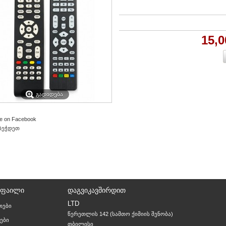
15,
ᲒᲐᲓᲘᲓᲔᲑᲐ
e on Facebook
ბეჭდეთ
ᲝᲤᲐᲘᲚᲘ
ᲓᲐᲒᲕᲘᲙᲐᲕᲨᲘᲠᲓᲘᲗ
LTD
თები
წერეთლის 142 (სამთო ქიმიის შენობა)

ები
თბილისი