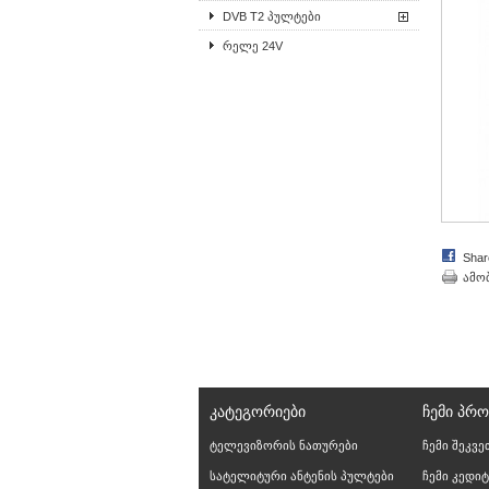
DVB T2 პულტები
რელე 24V
Shar
ამო
ᲙᲐᲢᲔᲒᲝᲠᲘᲔᲑᲘ
ᲩᲔᲛᲘ ᲞᲠ
ტელევიზორის ნათურები
ჩემი შეკვე
სატელიტური ანტენის პულტები
ჩემი კედიტ