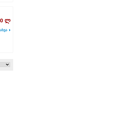
00 ლ
ახვა