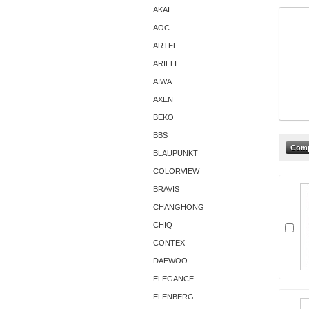
AKAI
AОС
ARTEL
ARIELI
AIWA
AXEN
BEKO
BBS
BLAUPUNKT
COLORVIEW
BRAVIS
CHANGHONG
CHIQ
CONTEX
DAEWOO
ELEGANCE
ELENBERG