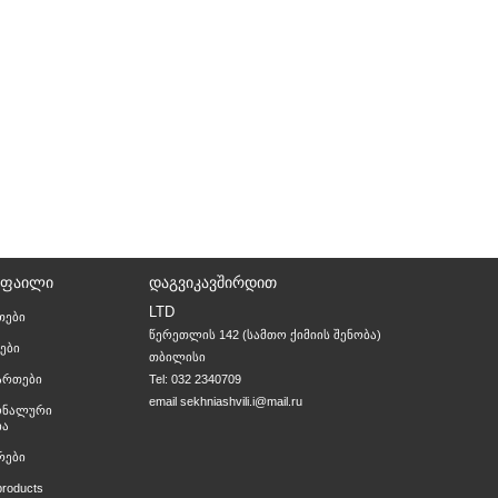
ᲝᲤᲐᲘᲚᲘ
ᲓᲐᲒᲕᲘᲙᲐᲕᲨᲘᲠᲓᲘᲗ
LTD
თები
წერეთლის 142 (სამთო ქიმიის შენობა)

ები
თბილისი
მართები
Tel: 032 2340709
email
sekhniashvili.i@mail.ru
ონალური
ია
რები
products