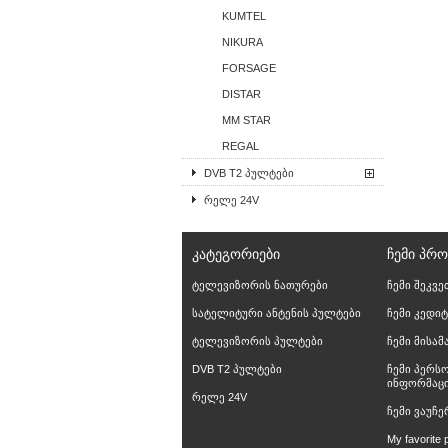
KUMTEL
NIKURA
FORSAGE
DISTAR
MM STAR
REGAL
DVB T2 პულტები
რელე 24V
ᲙᲐᲢᲔᲒᲝᲠᲘᲔᲑᲘ
ᲩᲔᲛᲘ ᲞᲠ
ტელევიზორის ნათურები
ჩემი შეკვე
სატელიტური ანტენის პულტები
ჩემი კედიტ
ტელევიზორის პულტები
ჩემი მისა
DVB T2 პულტები
ჩემი პერს
ინფორმაც
რელე 24V
ჩემი ვაუჩე
My favorite 