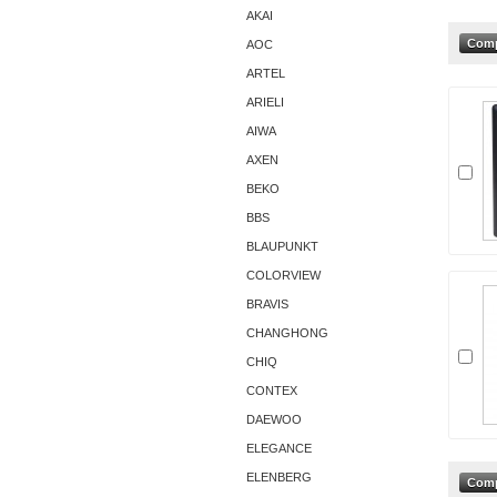
AKAI
AОС
ARTEL
ARIELI
AIWA
AXEN
BEKO
BBS
BLAUPUNKT
COLORVIEW
BRAVIS
CHANGHONG
CHIQ
CONTEX
DAEWOO
ELEGANCE
ELENBERG