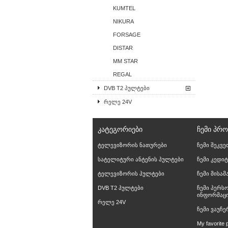
KUMTEL
NIKURA
FORSAGE
DISTAR
MM STAR
REGAL
DVB T2 პულტები
რელე 24V
ᲙᲐᲢᲔᲒᲝᲠᲘᲔᲑᲘ
ᲩᲔᲛᲘ ᲞᲠ
ტელევიზორის ნათურები
ჩემი შეკვე
სატელიტური ანტენის პულტები
ჩემი კედიტ
ტელევიზორის პულტები
ჩემი მისა
DVB T2 პულტები
ჩემი პერს
ინფორმაც
რელე 24V
ჩემი ვაუჩე
My favorite 