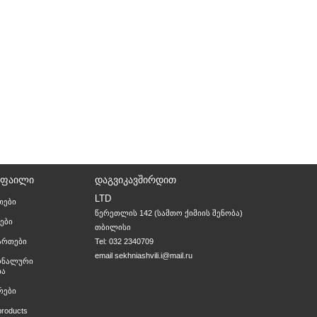
ᲝᲤᲐᲘᲚᲘ
ᲓᲐᲒᲕᲘᲙᲐᲕᲨᲘᲠᲓᲘᲗ
LTD
თები
წერეთლის 142 (სამთო ქიმიის შენობა)

ები
თბილისი
მართები
Tel: 032 2340709
email
sekhniashvili.i@mail.ru
ონალური
ია
რები
products