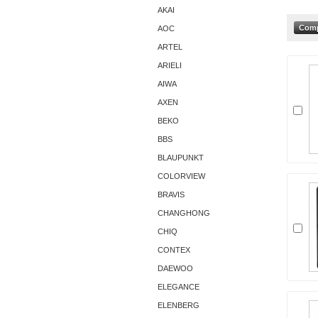
AKAI
AОС
ARTEL
ARIELI
AIWA
AXEN
BEKO
BBS
BLAUPUNKT
COLORVIEW
BRAVIS
CHANGHONG
CHIQ
CONTEX
DAEWOO
ELEGANCE
ELENBERG