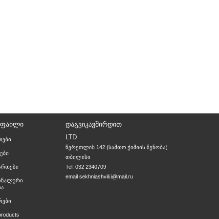
ᲝᲤᲐᲘᲚᲘ
ᲓᲐᲒᲕᲘᲙᲐᲕᲨᲘᲠᲓᲘᲗ
LTD
თები
წერეთლის 142 (სამთო ქიმიის შენობა)

ები
თბილისი
მართები
Tel: 032 2340709
email
sekhniashvili.i@mail.ru
ონალური
ია
რები
products