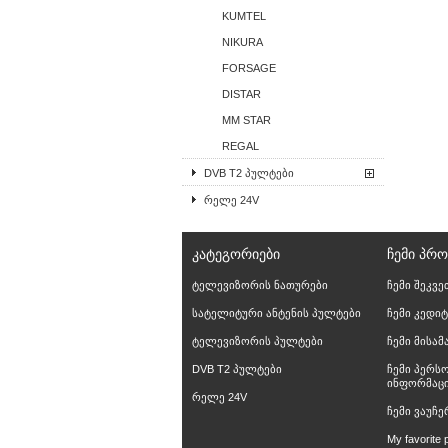
KUMTEL
NIKURA
FORSAGE
DISTAR
MM STAR
REGAL
DVB T2 პულტები
რელე 24V
ᲙᲐᲢᲔᲒᲝᲠᲘᲔᲑᲘ
ᲩᲔᲛᲘ ᲞᲠ
ტელევიზორის ნათურები
ჩემი შეკვე
სატელიტური ანტენის პულტები
ჩემი კედიტ
ტელევიზორის პულტები
ჩემი მისა
DVB T2 პულტები
ჩემი პერს
ინფორმაც
რელე 24V
ჩემი ვაუჩე
My favorite 